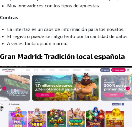
Muy innovadores con los tipos de apuestas.
Contras
La interfaz es un caos de información para los novatos.
El registro puede ser algo lento por la cantidad de datos.
A veces tanta opción marea.
Gran Madrid: Tradición local española