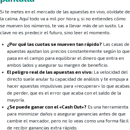
Si te metes en el mercado de las apuestas en vivo, olvídate de
la calma. Aquí todo va a mil por hora y, si no entiendes cómo
se mueven los números, te vas a llevar más de un susto. La
clave no es predecir el futuro, sino leer el momento.
¿Por qué las cuotas se mueven tan rápido?
Las casas de
apuestas ajustan los precios constantemente según lo que
pasa en el campo para equilibrar el dinero que entra en
ambos lados y asegurar su margen de beneficio.
El peligro real de las apuestas en vivo:
La velocidad del
directo suele anular tu capacidad de análisis y te empuja a
hacer apuestas impulsivas para «recuperar» lo que acabas
de perder, que es el error que acaba con el saldo de la
mayoría.
¿Se puede ganar con el «Cash Out»?
Es una herramienta
para minimizar daños o asegurar ganancias antes de que
cambie el marcador, pero no lo veas como una forma fácil
de recibir ganancias extra rápido.