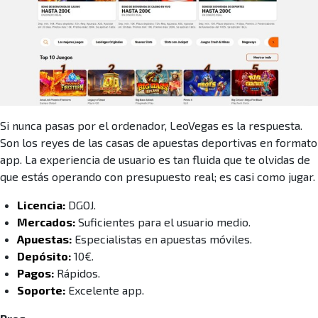
Si nunca pasas por el ordenador, LeoVegas es la respuesta.
Son los reyes de las casas de apuestas deportivas en formato
app. La experiencia de usuario es tan fluida que te olvidas de
que estás operando con presupuesto real; es casi como jugar.
Licencia:
DGOJ.
Mercados:
Suficientes para el usuario medio.
Apuestas:
Especialistas en apuestas móviles.
Depósito:
10€.
Pagos:
Rápidos.
Soporte:
Excelente app.