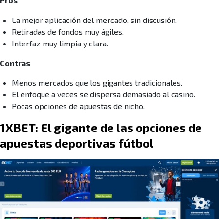
Pros
La mejor aplicación del mercado, sin discusión.
Retiradas de fondos muy ágiles.
Interfaz muy limpia y clara.
Contras
Menos mercados que los gigantes tradicionales.
El enfoque a veces se dispersa demasiado al casino.
Pocas opciones de apuestas de nicho.
1XBET: El gigante de las opciones de
apuestas deportivas fútbol