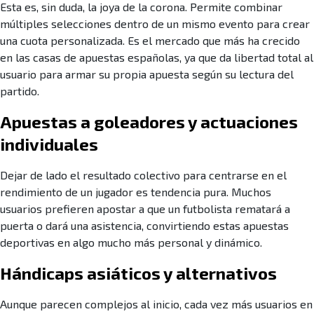
Esta es, sin duda, la joya de la corona. Permite combinar
múltiples selecciones dentro de un mismo evento para crear
una cuota personalizada. Es el mercado que más ha crecido
en las casas de apuestas españolas, ya que da libertad total al
usuario para armar su propia apuesta según su lectura del
partido.
Apuestas a goleadores y actuaciones
individuales
Dejar de lado el resultado colectivo para centrarse en el
rendimiento de un jugador es tendencia pura. Muchos
usuarios prefieren apostar a que un futbolista rematará a
puerta o dará una asistencia, convirtiendo estas apuestas
deportivas en algo mucho más personal y dinámico.
Hándicaps asiáticos y alternativos
Aunque parecen complejos al inicio, cada vez más usuarios en