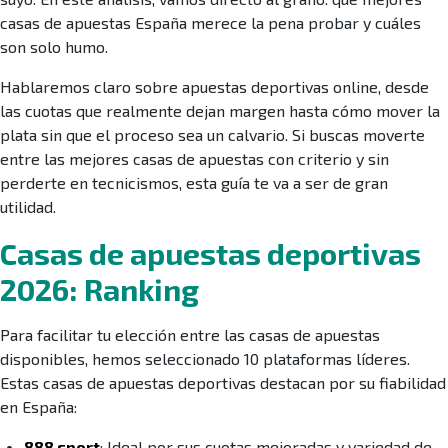
casas de apuestas España merece la pena probar y cuáles
son solo humo.
Hablaremos claro sobre apuestas deportivas online, desde
las cuotas que realmente dejan margen hasta cómo mover la
plata sin que el proceso sea un calvario. Si buscas moverte
entre las mejores casas de apuestas con criterio y sin
perderte en tecnicismos, esta guía te va a ser de gran
utilidad.
Casas de apuestas deportivas
2026: Ranking
Para facilitar tu elección entre las casas de apuestas
disponibles, hemos seleccionado 10 plataformas líderes.
Estas casas de apuestas deportivas destacan por su fiabilidad
en España:
888 sport
: Ideal por sus cuotas mejoradas y variedad de