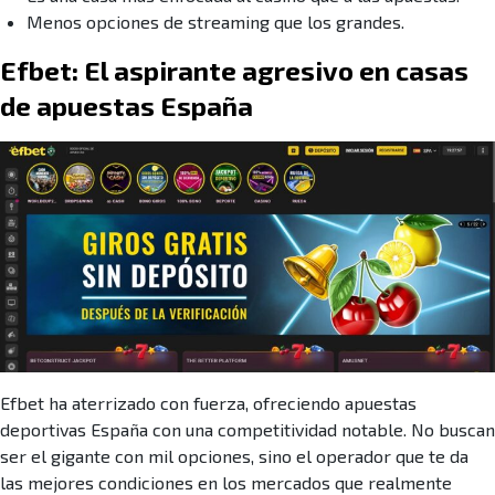
Menos opciones de streaming que los grandes.
Efbet: El aspirante agresivo en casas
de apuestas España
Efbet ha aterrizado con fuerza, ofreciendo apuestas
deportivas España con una competitividad notable. No buscan
ser el gigante con mil opciones, sino el operador que te da
las mejores condiciones en los mercados que realmente